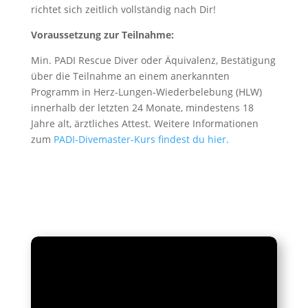
richtet sich zeitlich vollständig nach Dir!
Voraussetzung zur Teilnahme:
Min. PADI Rescue Diver oder Äquivalenz, Bestätigung
über die Teilnahme an einem anerkannten
Programm in Herz-Lungen-Wiederbelebung (HLW)
innerhalb der letzten 24 Monate, mindestens 18
Jahre alt, ärztliches Attest. Weitere Informationen
zum
PADI-Divemaster-Kurs findest du hier.