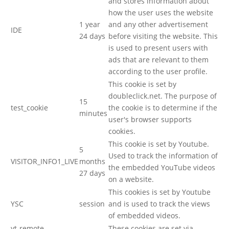
and stores information about
how the user uses the website
1 year
and any other advertisement
IDE
24 days
before visiting the website. This
is used to present users with
ads that are relevant to them
according to the user profile.
This cookie is set by
doubleclick.net. The purpose of
15
test_cookie
the cookie is to determine if the
minutes
user's browser supports
cookies.
This cookie is set by Youtube.
5
Used to track the information of
VISITOR_INFO1_LIVE
months
the embedded YouTube videos
27 days
on a website.
This cookies is set by Youtube
YSC
session
and is used to track the views
of embedded videos.
yt-remote-
These cookies are set via