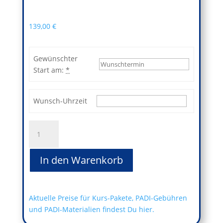
139,00
€
Gewünschter
Start am:
*
Wunsch-Uhrzeit
Yoga
and
Dive
In den Warenkorb
-
Discover
Scuba
Diving
Aktuelle Preise für Kurs-Pakete, PADI-Gebühren
Menge
und PADI-Materialien findest Du hier.